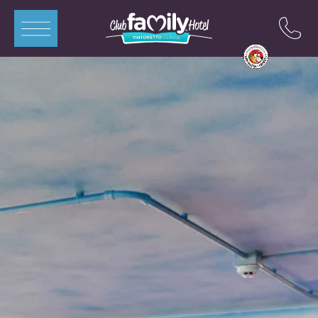
ITA
ENG
DEU
FRA
Apartments
Zimmer
Swimmingpools
Restaurant
Mini-Club
Angebote
Kontakte