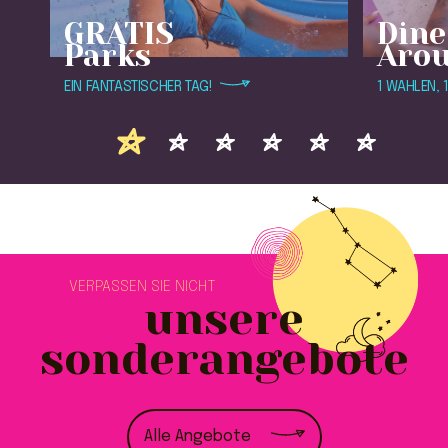
GRATIS
Dine
Parks
Aro
EIN FANTASTISCHER TAG!
1 WAHLEN, 
VERPASSEN SIE NICHT
unsere
sonderangebote
Alle Angebote