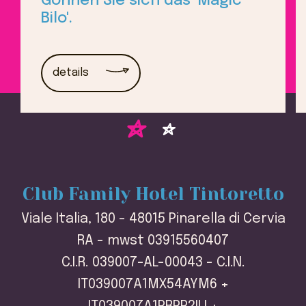
Gönnen Sie sich das 'Magic
Bilo'.
details
Club Family Hotel Tintoretto
Viale Italia, 180 - 48015 Pinarella di Cervia
RA - mwst 03915560407
C.I.R. 039007-AL-00043 - C.I.N.
IT039007A1MX54AYM6 +