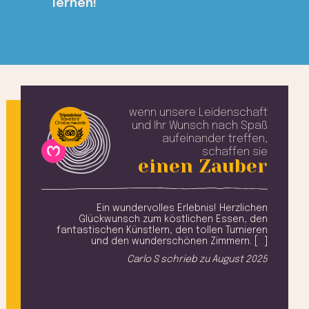
lernen!
wenn unsere Leidenschaft
und Ihr Wunsch
nach Spaß
aufeinander treffen,
schaffen sie
einen Zauber
t ist
Ein wundervolles Erlebnis! Herzlichen
, das
Glückwunsch zum köstlichen Essen, den
 die
fantastischen Künstlern, den tollen Turnieren
Res
. [
…
]
und den wunderschönen Zimmern. [
…
]
be
 2025
Carlo S
schrieb zu
August 2025
ins
T