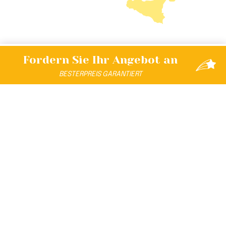
Fordern Sie Ihr
Angebot an
BESTER
PREIS
GARANTIERT
ENTDECKEN SIE DAS UNIVERSUM
Das Format Club Family Hotel All Inclusive Uralub
ist
von:
Andrea Falzaresi
konzipiert, gestaltet und
eingetragen.
Hergestellt von:
Hotel Family Residence di 2A S.r.l. & C.
S.n.c.
mit Liebe gemacht vom Personal von