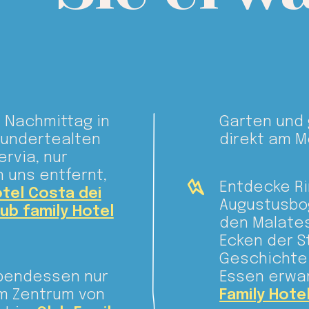
 Nachmittag in
Garten und 
hundertealten
direkt am M
rvia, nur
 uns entfernt,
Entdecke Ri
otel Costa dei
Augustusbog
lub family Hotel
den Malates
Ecken der S
Geschichte.
Abendessen nur
Essen erwa
m Zentrum von
Family Hotel