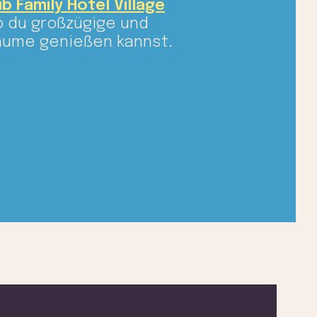
ub Family Hotel Village
o du großzügige und
äume genießen kannst.