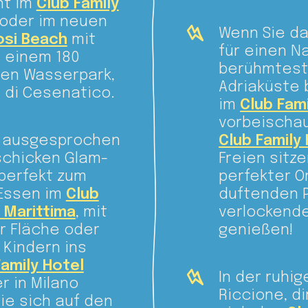
nt im
Club Family
 oder im neuen
Wenn Sie d
osi Beach
mit
für einen N
d einem 180
berühmtest
en Wasserpark,
Adriaküste 
a di Cesenatico.
im
Club Fami
vorbeischa
a, ausgesprochen
Club Family
 schicken Glam-
Freien sitz
perfekt zum
perfekter O
 Essen im
Club
duftenden P
 Marittima
, mit
verlockend
r Fläche oder
genießen!
 Kindern ins
Family Hotel
In der ruhi
r in Milano
Riccione, d
ie sich auf den