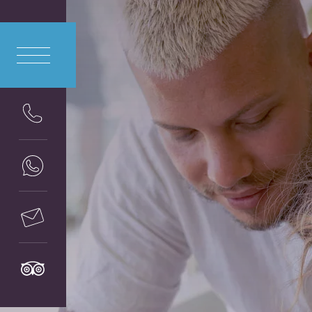
ITA
LIANO
ENG
LISH
DEU
TSCH
FRA
NÇAIS