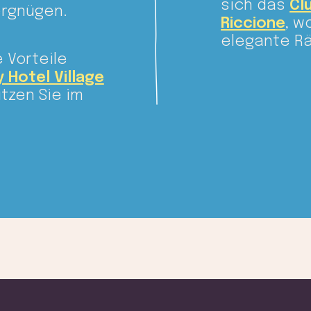
sich das
Cl
rgnügen.
Riccione
, w
elegante R
 Vorteile
y Hotel Village
sitzen Sie im