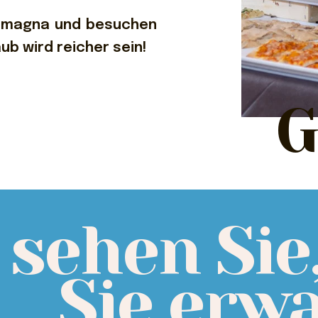
omagna und besuchen
laub wird reicher sein!
G
 sehen Sie
Sie erwa