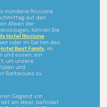
as mondäne Riccione
achmittag auf den
en Alleen der
bevorzugen, können Sie
ly Hotel Riccione
uen oder im Garten des
 Hotel Best Family
, im
en und essen, ein
rt, um unsere
izzen und
en Barbecues zu
geren Gegend von
irekt am Meer, befindet