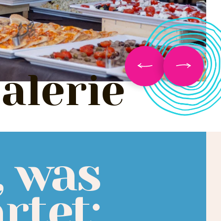
alerie
, was
rtet: