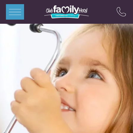
ITA
ENG
DEU
FRA
Appartamenti
Camere
Piscine
Ristorante
Miniclub
Offerte
Contatti