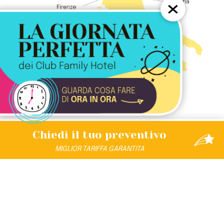
×
Chiedi il tuo
preventivo
MIGLIOR
TARIFFA
GARANTITA
SCOPRI L’UNIVERSO DI