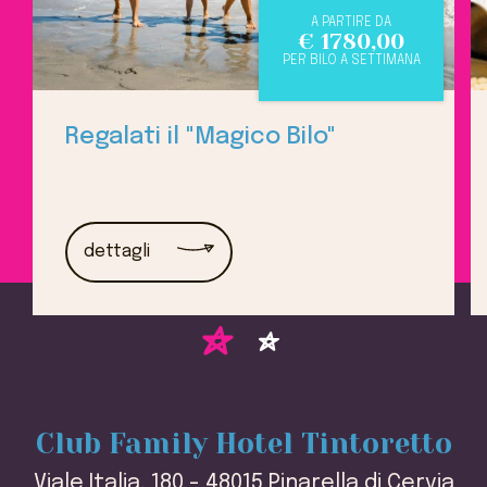
A PARTIRE DA
€
1780,00
PER BILO A SETTIMANA
Regalati il "Magico Bilo"
dettagli
Club Family Hotel Tintoretto
Viale Italia, 180 - 48015 Pinarella di Cervia