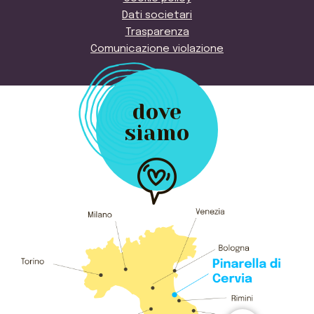
Dati societari
Trasparenza
Comunicazione violazione
dove
siamo