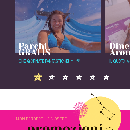
Parchi
Dine
GRATIS
Aro
CHE GIORNATE FANTASTICHE!
IL GUSTO M
NON PERDERTI LE NOSTRE
promozioni