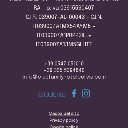
RA - p.iva 03915560407
C.I.R. 039007-AL-00043 - C.I.N.
IT039007A1MX54AYM6 +
IT039007A1PRPP2ILL+
IT039007A13M5GLHTT
+39 0547 051010
+39 335 5394640
info@clubfamilyhotelcervia.com
SEGUICI SU
Mappa del sito
Privacy policy
Cookie policy