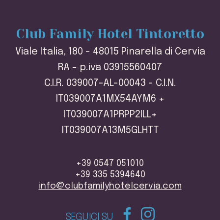
Club Family Hotel Tintoretto
Viale Italia, 180 - 48015 Pinarella di Cervia
RA - p.iva 03915560407
C.I.R. 039007-AL-00043 - C.I.N.
IT039007A1MX54AYM6 +
IT039007A1PRPP2ILL+
IT039007A13M5GLHTT
+39 0547 051010
+39 335 5394640
info@clubfamilyhotelcervia.com
SEGUICI SU