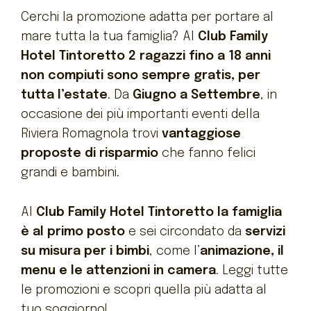
Attrazioni
Cerchi la promozione adatta per portare al
Lavora con noi
mare tutta la tua famiglia? Al
Club Family
Hotel Tintoretto 2 ragazzi fino a 18 anni
non compiuti sono sempre gratis, per
tutta l’estate
. Da
Giugno a Settembre
, in
occasione dei più importanti eventi della
Riviera Romagnola trovi
vantaggiose
proposte di risparmio
che fanno felici
grandi e bambini.
Al
Club Family Hotel Tintoretto la famiglia
è al primo posto
e sei circondato da
servizi
su misura per i bimbi
, come l’
animazione, il
menu e le attenzioni in camera
. Leggi tutte
le promozioni e scopri quella più adatta al
tuo soggiorno!