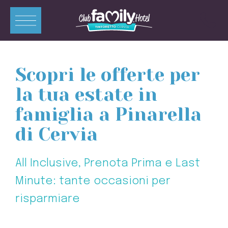
ITA
ENG
DEU
FRA
Scopri le offerte per
Appartamenti
la tua estate in
Camere
famiglia a Pinarella
Piscine
di Cervia
Ristorante
All Inclusive, Prenota Prima e Last
Miniclub
Minute: tante occasioni per
Offerte
risparmiare
Contatti