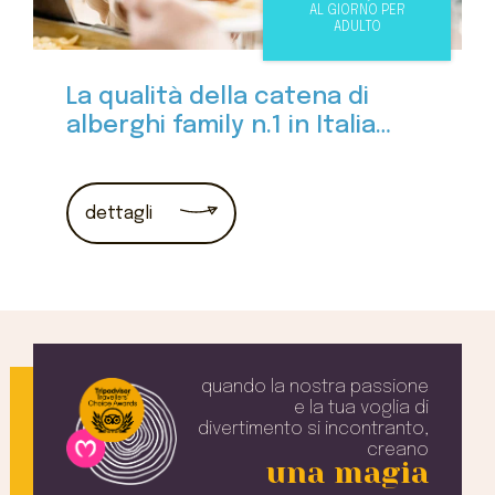
AL GIORNO PER
ADULTO
La qualità della catena di
alberghi family n.1 in Italia
ad un prezzo super
dettagli
quando la nostra passione
e la tua voglia
di
divertimento si incontranto,
creano
una magia