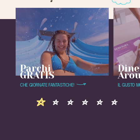
Parchi
Dine
GRATIS
Aro
CHE GIORNATE FANTASTICHE!
IL GUSTO M