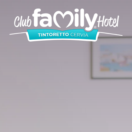
Appartamenti
Camere
Piscine
Ristorante
Miniclub
Offerte