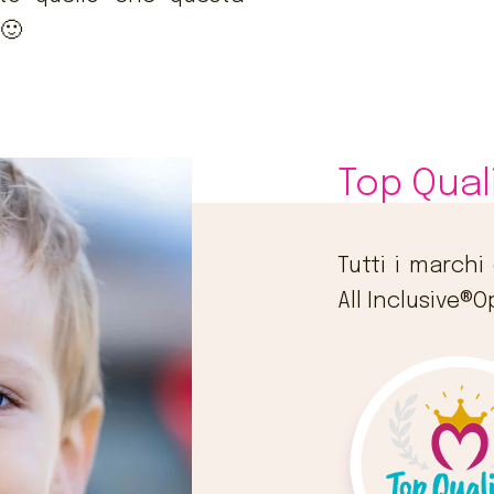
 🙂
Top Quali
Tutti i marchi
All Inclusive®O