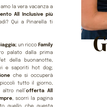
riamo la vera vacanza a
ento All Inclusive più
di? Qui a Pinarella ti
G
piaggia;
un ricco
Family
o palato dalla prima
fet della buonanotte,
vi e saporiti hot dog;
ione
che si occuperà
iccoli tutto il giorno,
altro nell’
offerta All
empre
, scorri la pagina
tto quello che questa