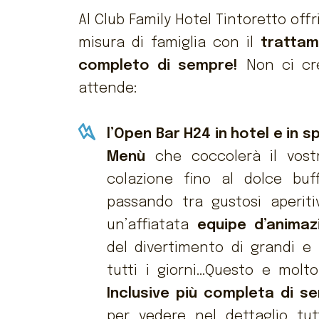
Al Club Family Hotel Tintoretto off
misura di famiglia con il
trattam
completo di sempre!
Non ci cre
attende:
l’Open Bar H24 in hotel e in s
Menù
che coccolerà il vostr
colazione fino al dolce buf
passando tra gustosi aperiti
un’affiatata
equipe d’animaz
del divertimento di grandi e p
tutti i giorni…Questo e molto 
Inclusive più completa di s
per vedere nel dettaglio tu