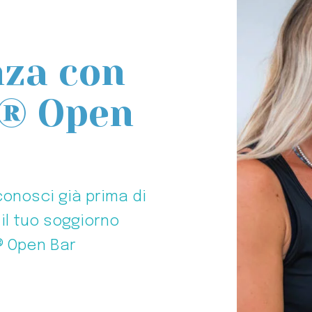
nza con
e® Open
conosci già prima di
il tuo soggiorno
e® Open Bar