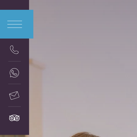
ITA
LIANO
ENG
LISH
DEU
TSCH
FRA
NÇAIS